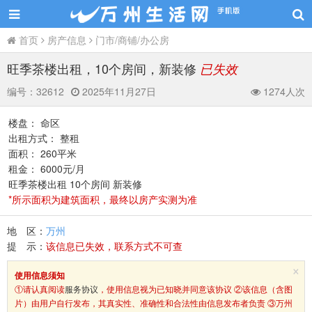
首页
房产信息
门市/商铺/办公房
旺季茶楼出租，10个房间，新装修
已失效
编号：
32612
2025年11月27日
1274人次
楼盘： 命区
出租方式： 整租
面积： 260平米
租金： 6000元/月
旺季茶楼出租 10个房间 新装修
*所示面积为建筑面积，最终以房产实测为准
地 区：
万州
提 示：
该信息已失效，联系方式不可查
×
使用信息须知
①请认真阅读
服务协议
，使用信息视为已知晓并同意该协议 ②该信息（含图
片）由用户自行发布，其真实性、准确性和合法性由信息发布者负责 ③万州