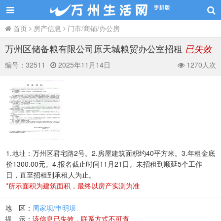
首页
房产信息
门市/商铺/办公房
万州区储备粮有限公司原天城粮贸办公室招租
已失效
编号：
32511
2025年11月14日
1270人次
1.地址：万州区君宅路2号。2.房屋建筑面积约40平方米。3.年租金底
价1300.00元。4.报名截止时间11月21日。未招租到顺延5个工作
日，直至招租到承租人为止。
*所示面积为建筑面积，最终以房产实测为准
地 区：
周家坝/申明坝
提 示：
该信息已失效，联系方式不可查