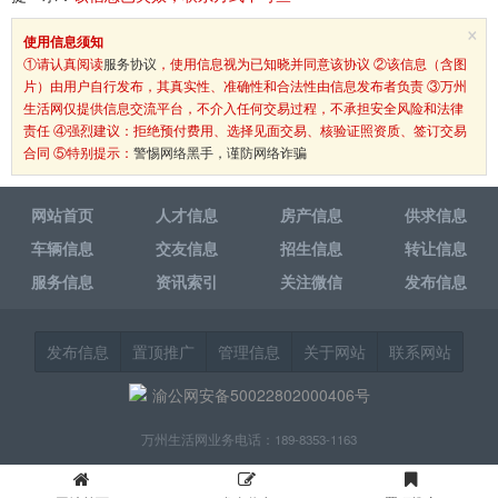
×
使用信息须知
①请认真阅读
服务协议
，使用信息视为已知晓并同意该协议 ②该信息（含图
片）由用户自行发布，其真实性、准确性和合法性由信息发布者负责 ③万州
生活网仅提供信息交流平台，不介入任何交易过程，不承担安全风险和法律
责任 ④强烈建议：拒绝预付费用、选择见面交易、核验证照资质、签订交易
合同 ⑤特别提示：
警惕网络黑手，谨防网络诈骗
网站首页
人才信息
房产信息
供求信息
车辆信息
交友信息
招生信息
转让信息
服务信息
资讯索引
关注微信
发布信息
发布信息
置顶推广
管理信息
关于网站
联系网站
渝公网安备50022802000406号
万州生活网业务电话：189-8353-1163