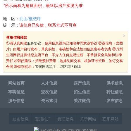
*所示面积为建筑面积，最终以房产实测为准
地 区：
北山/枇杷坪
提 示：
该信息已失效，联系方式不可查
×
使用信息须知
①请认真阅读
服务协议
，使用信息视为已知晓并同意该协议 ②该信息（含图
片）由用户自行发布，其真实性、准确性和合法性由信息发布者负责 ③万州
生活网仅提供信息交流平台，不介入任何交易过程，不承担安全风险和法律
责任 ④强烈建议：拒绝预付费用、选择见面交易、核验证照资质、签订交易
合同 ⑤特别提示：
警惕网络黑手，谨防网络诈骗
网站首页
人才信息
房产信息
供求信息
车辆信息
交友信息
招生信息
转让信息
服务信息
资讯索引
关注微信
发布信息
发布信息
置顶推广
管理信息
关于网站
联系网站
渝公网安备50022802000406号