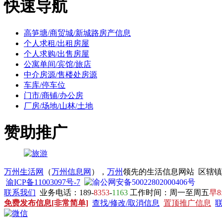
快速导航
高笋塘/商贸城/新城路房产信息
个人求租/出租房屋
个人求购/出售房屋
公寓单间/宾馆/旅店
中介房源/售楼处房源
车库/停车位
门市/商铺/办公房
厂房/场地/山林/土地
赞助推广
万州生活网
（
万州信息网
），
万州
领先的生活信息网站 区辖
渝ICP备11003097号-7
渝公网安备50022802000406号
联系我们
业务电话：189-
8353
-
1163
工作时间：周一至周五
早8
免费发布信息[非常简单]
查找/修改/取消信息
置顶推广信息