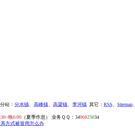
镇分站：
分水镇
、
高峰镇
、
高梁镇
、
李河镇
其它：
RSS
、
Sitemap
:30~晚6:00
（夏季作息） 业务ＱＱ：34
968
250
34
联系方式被冒用怎么办