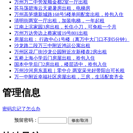
万州万二中旁发顺金都2室一厅出租
苏马荡碧海云天避暑房出租，电梯房
万州高笋塘新城路168号5楼单间配套出租，拎包入住
清明街两室一厅出租，加装电梯，一年起租
江南上滨家园3房出租，长住小刀，可免租一个月
万州万达旁边上蔡家坡19号801出租
房屋出租： 行政中心1号楼（离万中大门口不到5分钟）
沙龙路二段万三中附近鸿运公寓出租
万州区花厂街沙龙公园附近次新楼盘2房出租
五桥上海小学后门房屋出租，拎包入住
国本中学后门2房出租，楼层适中，拎包入住
万州沙河房东直租｜零中介 两室采光好带阳台可长租
万一中附近幸福社区房屋出租，三房，生活配套齐全
管理信息
密码忘记了怎么办
预留密码：