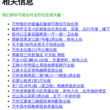
相关信息
我们猜你可能会对这些信息感兴趣↙
万州报社对面偏石板坡可商住可自住房
枇杷坪玉安小区精装自住房出租，买菜、出行方便，楼下
双河口王家花园两室一厅一厨一卫出租
周家坝黑龙江路7号楼2房出租，拎包入住
天子路788号还房天子悦苑出租
万州太白路232号公寓出租
周家坝三尚苑酒店 可月租 周租
万全小区3幢28-3出租，交通便利，拎包入住
王牌小学旁国土局宿舍两室两厅出租
江南大石还房电梯两居室出租
万州龙凤鸣居二期7栋15一7精装2房出租
石梁公租房1室1厅出租
关门石38号2栋（原卫校）电梯房低价出租
万州龙珠丽景小区房屋出租，拎包入住，比市场价便宜
北山东山花苑3房出租，近万一中初中部
万州王家坡三峡医院单间配套出租
万中高中部教师宿舍房屋出租