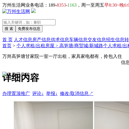
万州生活网业务电话：189-
8353
-
1163
，周一至周五
早8:30~晚6:
首 页
人才信息
房产信息
供求信息
车辆信息
交友信息
招生信息
转
首页
>
个人求租/出租房屋 > 高笋塘/商贸城/新城路个人求租/
万卅高笋塘甘家院一室一厅出租，家具家电都有，拎包入住
信
详细内容
办理置顶推广
评论↓
举报↓
修改/取消信息↗