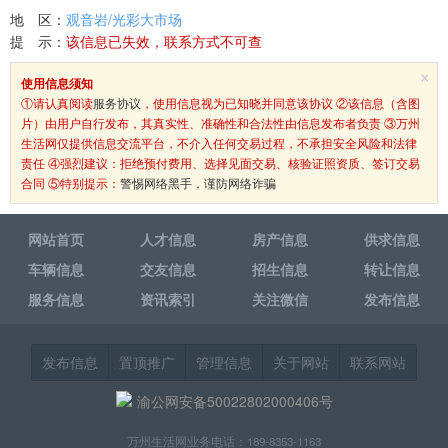
地 区：
观音岩/光彩大市场
提 示：
该信息已失效，联系方式不可查
×
使用信息须知
①请认真阅读
服务协议
，使用信息视为已知晓并同意该协议 ②该信息（含图
片）由用户自行发布，其真实性、准确性和合法性由信息发布者负责 ③万州
生活网仅提供信息交流平台，不介入任何交易过程，不承担安全风险和法律
责任 ④强烈建议：拒绝预付费用、选择见面交易、核验证照资质、签订交易
合同 ⑤特别提示：
警惕网络黑手，谨防网络诈骗
网站首页
人才信息
房产信息
供求信息
车辆信息
交友信息
招生信息
转让信息
服务信息
资讯索引
关注微信
发布信息
发布信息
置顶推广
管理信息
关于网站
联系网站
渝公网安备50022802000406号
万州生活网业务电话：189-8353-1163