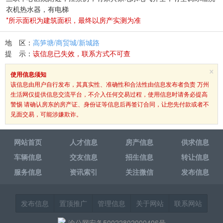
衣机热水器，有电梯
*所示面积为建筑面积，最终以房产实测为准
地 区：
高笋塘/商贸城/新城路
提 示：
该信息已失效，联系方式不可查
×
使用信息须知
该信息由用户自行发布，其真实性、准确性和合法性由信息发布者负责 万州
生活网仅提供信息交流平台，不介入任何交易过程，使用信息时请务必提高
警惕 请确认房东的房产证、身份证等信息后再签订合同，让您先付款或者不
见面交易，可能涉嫌欺诈。
网站首页
人才信息
房产信息
供求信息
车辆信息
交友信息
招生信息
转让信息
服务信息
资讯索引
关注微信
发布信息
发布信息
置顶推广
管理信息
关于网站
联系网站
渝公网安备50022802000406号