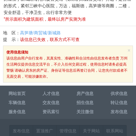
的形式，紧邻三峡中心医院，万达，福斯德，高笋塘等商圈，二楼，
安全舒适，干净卫生，出行非常方便
*所示面积为建筑面积，最终以房产实测为准
地 区：
高笋塘/商贸城/新城路
提 示：
该信息已失效，联系方式不可查
×
使用信息须知
该信息由用户自行发布，其真实性、准确性和合法性由信息发布者负责 万州
生活网仅提供信息交流平台，不介入任何交易过程，使用信息时请务必提高
警惕 请确认房东的房产证、身份证等信息后再签订合同，让您先付款或者不
见面交易，可能涉嫌欺诈。
网站首页
人才信息
房产信息
供求信息
车辆信息
交友信息
招生信息
转让信息
服务信息
资讯索引
关注微信
发布信息
发布信息
置顶推广
管理信息
关于网站
联系网站