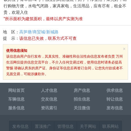
行购物方便，水电气闭路，家具家电，生活用品，应有尽有，租金不
贵，欢迎入住
*所示面积为建筑面积，最终以房产实测为准
地 区：
高笋塘/商贸城/新城路
提 示：
该信息已失效，联系方式不可查
×
使用信息须知
该信息由用户自行发布，其真实性、准确性和合法性由信息发布者负责 万州
生活网仅提供信息交流平台，不介入任何交易过程，使用信息时请务必提高
警惕 请确认房东的房产证、身份证等信息后再签订合同，让您先付款或者不
见面交易，可能涉嫌欺诈。
网站首页
人才信息
房产信息
供求信息
车辆信息
交友信息
招生信息
转让信息
服务信息
资讯索引
关注微信
发布信息
发布信息
置顶推广
管理信息
关于网站
联系网站