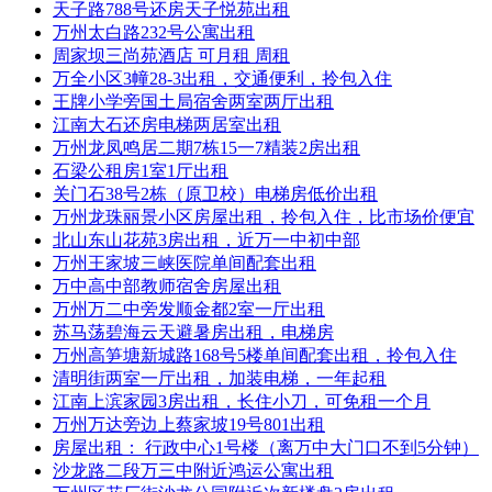
天子路788号还房天子悦苑出租
万州太白路232号公寓出租
周家坝三尚苑酒店 可月租 周租
万全小区3幢28-3出租，交通便利，拎包入住
王牌小学旁国土局宿舍两室两厅出租
江南大石还房电梯两居室出租
万州龙凤鸣居二期7栋15一7精装2房出租
石梁公租房1室1厅出租
关门石38号2栋（原卫校）电梯房低价出租
万州龙珠丽景小区房屋出租，拎包入住，比市场价便宜
北山东山花苑3房出租，近万一中初中部
万州王家坡三峡医院单间配套出租
万中高中部教师宿舍房屋出租
万州万二中旁发顺金都2室一厅出租
苏马荡碧海云天避暑房出租，电梯房
万州高笋塘新城路168号5楼单间配套出租，拎包入住
清明街两室一厅出租，加装电梯，一年起租
江南上滨家园3房出租，长住小刀，可免租一个月
万州万达旁边上蔡家坡19号801出租
房屋出租： 行政中心1号楼（离万中大门口不到5分钟）
沙龙路二段万三中附近鸿运公寓出租