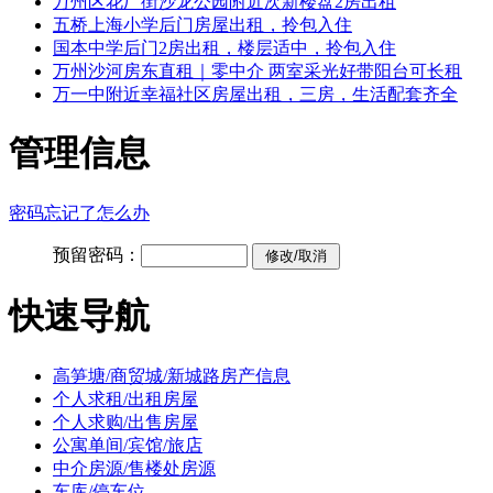
万州区花厂街沙龙公园附近次新楼盘2房出租
五桥上海小学后门房屋出租，拎包入住
国本中学后门2房出租，楼层适中，拎包入住
万州沙河房东直租｜零中介 两室采光好带阳台可长租
万一中附近幸福社区房屋出租，三房，生活配套齐全
管理信息
密码忘记了怎么办
预留密码：
快速导航
高笋塘/商贸城/新城路房产信息
个人求租/出租房屋
个人求购/出售房屋
公寓单间/宾馆/旅店
中介房源/售楼处房源
车库/停车位