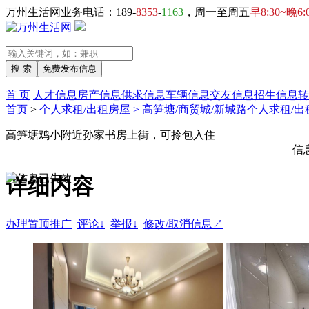
万州生活网业务电话：189-
8353
-
1163
，周一至周五
早8:30~晚6:
首 页
人才信息
房产信息
供求信息
车辆信息
交友信息
招生信息
转
首页
>
个人求租/出租房屋 > 高笋塘/商贸城/新城路个人求租/
高笋塘鸡小附近孙家书房上街，可拎包入住
信
详细内容
办理置顶推广
评论↓
举报↓
修改/取消信息↗