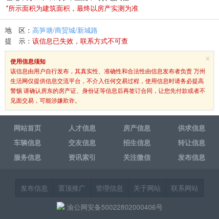
*所示面积为建筑面积，最终以房产实测为准
地 区：
高笋塘/商贸城/新城路
提 示：
该信息已失效，联系方式不可查
×
使用信息须知
该信息由用户自行发布，其真实性、准确性和合法性由信息发布者负责 万州
生活网仅提供信息交流平台，不介入任何交易过程，使用信息时请务必提高
警惕 请确认房东的房产证、身份证等信息后再签订合同，让您先付款或者不
见面交易，可能涉嫌欺诈。
网站首页
人才信息
房产信息
供求信息
车辆信息
交友信息
招生信息
转让信息
服务信息
资讯索引
关注微信
发布信息
发布信息
置顶推广
管理信息
关于网站
联系网站
渝公网安备50022802000406号