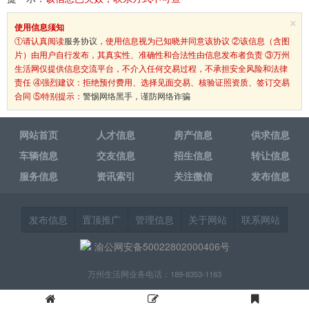
×
使用信息须知
①请认真阅读
服务协议
，使用信息视为已知晓并同意该协议 ②该信息（含图
片）由用户自行发布，其真实性、准确性和合法性由信息发布者负责 ③万州
生活网仅提供信息交流平台，不介入任何交易过程，不承担安全风险和法律
责任 ④强烈建议：拒绝预付费用、选择见面交易、核验证照资质、签订交易
合同 ⑤特别提示：
警惕网络黑手，谨防网络诈骗
网站首页
人才信息
房产信息
供求信息
车辆信息
交友信息
招生信息
转让信息
服务信息
资讯索引
关注微信
发布信息
发布信息
置顶推广
管理信息
关于网站
联系网站
渝公网安备50022802000406号
万州生活网业务电话：189-8353-1163