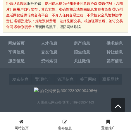
①请认真阅读
服务协议
，使用信息视为已知晓并同意该协议 ②该信息（含图
片）由用户自行发布，其真实性、准确性和合法性由信息发布者负责 ③万州
生活网仅提供信息交流平台，不介入任何交易过程，不承担安全风险和法律
责任 ④强烈建议：拒绝预付费用、选择见面交易、核验证照资质、签订交易
合同 ⑤特别提示：
警惕网络黑手，谨防网络诈骗
网站首页
人才信息
房产信息
供求信息
车辆信息
交友信息
招生信息
转让信息
服务信息
资讯索引
关注微信
发布信息
发布信息
置顶推广
管理信息
关于网站
联系网站
渝公网安备50022802000406号
万州生活网业务电话：189-8353-1163
网站首页
发布信息
置顶推广