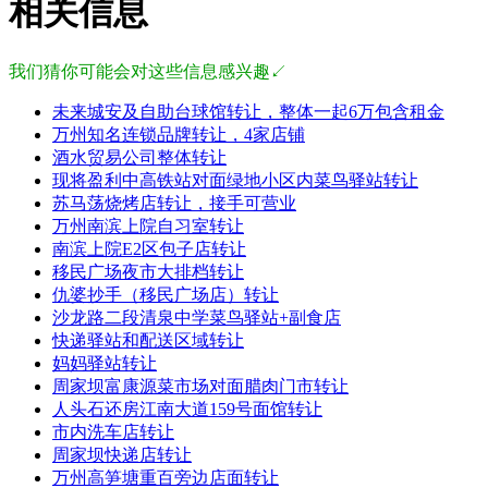
相关信息
我们猜你可能会对这些信息感兴趣↙
未来城安及自助台球馆转让，整体一起6万包含租金
万州知名连锁品牌转让，4家店铺
酒水贸易公司整体转让
现将盈利中高铁站对面绿地小区内菜鸟驿站转让
苏马荡烧烤店转让，接手可营业
万州南滨上院自习室转让
南滨上院E2区包子店转让
移民广场夜市大排档转让
仇婆抄手（移民广场店）转让
沙龙路二段清泉中学菜鸟驿站+副食店
快递驿站和配送区域转让
妈妈驿站转让
周家坝富康源菜市场对面腊肉门市转让
人头石还房江南大道159号面馆转让
市内洗车店转让
周家坝快递店转让
万州高笋塘重百旁边店面转让