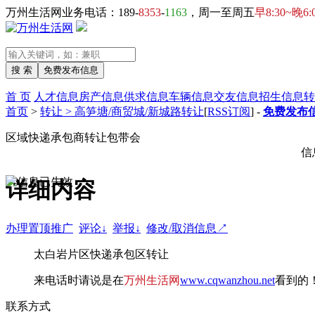
万州生活网业务电话：189-
8353
-
1163
，周一至周五
早8:30~晚6:
首 页
人才信息
房产信息
供求信息
车辆信息
交友信息
招生信息
转
首页
>
转让 > 高笋塘/商贸城/新城路转让
[
RSS订阅
] -
免费发布信
区域快递承包商转让包带会
信
详细内容
办理置顶推广
评论↓
举报↓
修改/取消信息↗
太白岩片区快递承包区转让
来电话时请说是在
万州生活网
www.cqwanzhou.net
看到的
联系方式