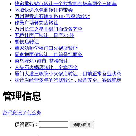
快递承包站点转让一个拉货的金杯车两个三轮车
区域快递承包商转让包带会
万州观音岩石峰支路187号餐馆转让
移民广场餐饮店转让
万州长江之星临街门面设备齐全
五桥挂面厂转让，日产3-5吨
餐饮店转让
董家幼师学校门口火锅店转让
周家坝面馆转让，目前是纯面条
菜鸟驿站+超市+茶楼转让
人头石火锅店转让，全套齐全
厦门大道三职院小火锅店转让，目前正常营业状态
观音岩经营多年的汽修转让，设备齐全、客源稳定
管理信息
密码忘记了怎么办
预留密码：