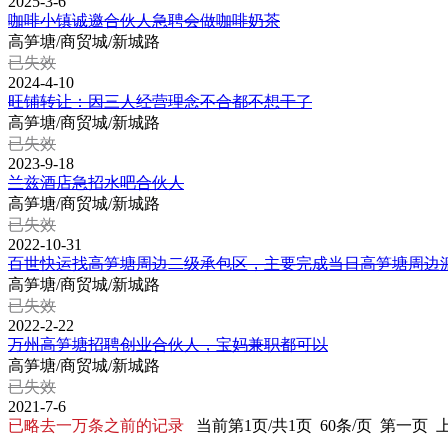
2025-3-6
咖啡小镇诚邀合伙人急聘会做咖啡奶茶
高笋塘/商贸城/新城路
已失效
2024-4-10
旺铺转让：因三人经营理念不合都不想干了
高笋塘/商贸城/新城路
已失效
2023-9-18
兰兹酒店急招水吧合伙人
高笋塘/商贸城/新城路
已失效
2022-10-31
百世快运找高笋塘周边二级承包区，主要完成当日高笋塘周边
高笋塘/商贸城/新城路
已失效
2022-2-22
万州高笋塘招聘创业合伙人，宝妈兼职都可以
高笋塘/商贸城/新城路
已失效
2021-7-6
已略去一万条之前的记录
当前第1页/共1页 60条/页 第一页