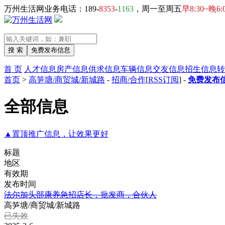
万州生活网业务电话：189-
8353
-
1163
，周一至周五
早8:30~晚6:
首 页
人才信息
房产信息
供求信息
车辆信息
交友信息
招生信息
转
首页
>
高笋塘/商贸城/新城路
-
招商/合作
[
RSS订阅
] -
免费发布信
全部信息
▲置顶推广信息，让效果更好
标题
地区
有效期
发布时间
法尔加头部康养急招店长，批发商，合伙人
高笋塘/商贸城/新城路
已失效