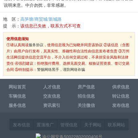
说明来意。中介勿扰，非常感谢。
地 区：
高笋塘/商贸城/新城路
提 示：
该信息已失效，联系方式不可查
×
使用信息须知
①请认真阅读
服务协议
，使用信息视为已知晓并同意该协议 ②该信息（含图
片）由用户自行发布，其真实性、准确性和合法性由信息发布者负责 ③万州
生活网仅提供信息交流平台，不介入任何交易过程，不承担安全风险和法律
责任 ④强烈建议：拒绝预付费用、选择见面交易、核验证照资质、签订交易
合同 ⑤特别提示：
警惕网络黑手，谨防网络诈骗
网站首页
人才信息
房产信息
供求信息
车辆信息
交友信息
招生信息
转让信息
服务信息
资讯索引
关注微信
发布信息
发布信息
置顶推广
管理信息
关于网站
联系网站
渝公网安备50022802000406号