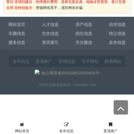
责任 ④强烈建议：拒绝预付费用、选择见面交易、核验证照资质、签订交易
合同 ⑤特别提示：
警惕网络黑手，谨防网络诈骗
网站首页
人才信息
房产信息
供求信息
车辆信息
交友信息
招生信息
转让信息
服务信息
资讯索引
关注微信
发布信息
发布信息
置顶推广
管理信息
关于网站
联系网站
渝公网安备50022802000406号
万州生活网业务电话：189-8353-1163
网站首页
发布信息
置顶推广