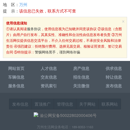
地 区：
万州
提 示：
该信息已失效，联系方式不可查
×
使用信息须知
①请认真阅读
服务协议
，使用信息视为已知晓并同意该协议 ②该信息（含图
片）由用户自行发布，其真实性、准确性和合法性由信息发布者负责 ③万州
生活网仅提供信息交流平台，不介入任何交易过程，不承担安全风险和法律
责任 ④强烈建议：拒绝预付费用、选择见面交易、核验证照资质、签订交易
合同 ⑤特别提示：
警惕网络黑手，谨防网络诈骗
网站首页
人才信息
房产信息
供求信息
车辆信息
交友信息
招生信息
转让信息
服务信息
资讯索引
关注微信
发布信息
发布信息
置顶推广
管理信息
关于网站
联系网站
渝公网安备50022802000406号
万州生活网业务电话：189-8353-1163