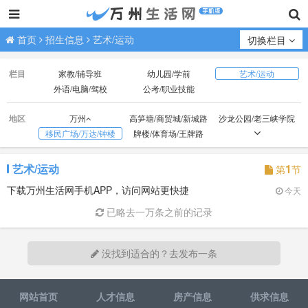
首页
招生信息
艺术/运动
切换栏目
栏目
家教/辅导班
幼儿园/学前
艺术/运动
外语/电脑/驾校
公考/职业技能
地区
万州
高笋塘/商贸城/新城路
沙龙公园/老三峡学院
移民广场/万达/钟楼
牌楼/体育场/王牌路
观音岩/光彩大市场
红光/小天鹅/国本路
外贸/双河口
火车站/龙都广场
北山/枇杷坪
百安坝/联合坝
艺术/运动
1
第
节
江南新区
周家坝/申明坝
火车北站/塘坊/天子湖
下载万州生活网手机APP，访问网站更快捷
今天
五桥
高峰经开区
已略去一万条之前的记录
没找到适合的？去发布一条
网站首页
人才信息
房产信息
供求信息