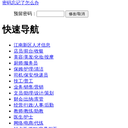
密码忘记了怎么办
预留密码：
快速导航
江南新区人才信息
店员/前台/收银
美容/美发/化妆/按摩
厨师/服务员
保姆/护理/清洁
司机/保安/快递员
技工/普工
业务/销售/营销
文员/助理/设计/策划
财会/出纳/库管
经营/行政/人事/后勤
教师/教练/助教
医生/护士
网络/电商/代练