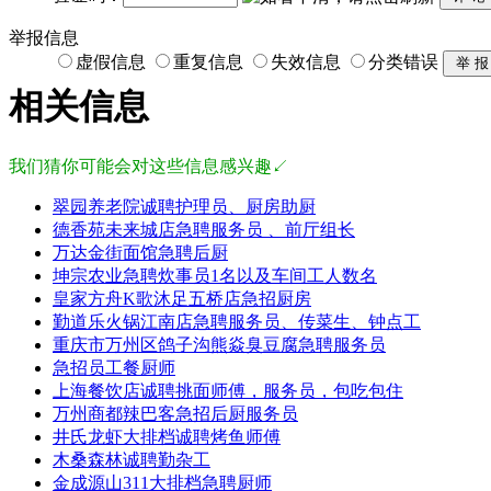
举报信息
虚假信息
重复信息
失效信息
分类错误
相关信息
我们猜你可能会对这些信息感兴趣↙
翠园养老院诚聘护理员、厨房助厨
德香苑未来城店急聘服务员 、前厅组长
万达金街面馆急聘后厨
坤宗农业急聘炊事员1名以及车间工人数名
皇家方舟K歌沐足五桥店急招厨房
勤道乐火锅江南店急聘服务员、传菜生、钟点工
重庆市万州区鸽子沟熊焱臭豆腐急聘服务员
急招员工餐厨师
上海餐饮店诚聘挑面师傅，服务员，包吃包住
万州商都辣巴客急招后厨服务员
井氏龙虾大排档诚聘烤鱼师傅
木桑森林诚聘勤杂工
金成源山311大排档急聘厨师