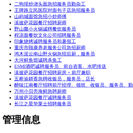
二狗现炒浇头面急招服务员勤杂工
王牌路立民医院对面包子店急招服务员
山屿城面馆急招小炒师傅
滇披萨花园餐厅招聘厨师
野山菌小火锅诚聘餐饮服务员
程凉面餐饮文化公司招聘服务员
印象烧烤诚聘服务员和暑假工
重庆市颐康养老服务公司急招厨师
鸿木涯云南山野火锅急招后厨，服务员
大河鲜鱼馆诚聘杀鱼工
ESMI酒吧诚聘服务员、前台咨客、水吧传送
滇披萨花园餐厅招聘厨房 + 前厅兼职
五桥渝耕香急聘收银员，服务员，店长
醉味江南餐厅招聘前厅经理、领班、收银员、服务员、勤
万州小贝壳海鲜急聘厨师
滇披萨花园餐厅诚聘服务员
长江之星华莱士招聘服务员
管理信息