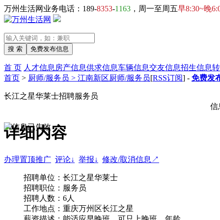
万州生活网业务电话：189-
8353
-
1163
，周一至周五
早8:30~晚6:
首 页
人才信息
房产信息
供求信息
车辆信息
交友信息
招生信息
转
首页
>
厨师/服务员 > 江南新区厨师/服务员
[
RSS订阅
] -
免费发布
长江之星华莱士招聘服务员
信
详细内容
办理置顶推广
评论↓
举报↓
修改/取消信息↗
招聘单位：长江之星华莱士
招聘职位：服务员
招聘人数：6人
工作地点：重庆万州区长江之星
薪资描述：能适应早晚班，可只上晚班，年龄