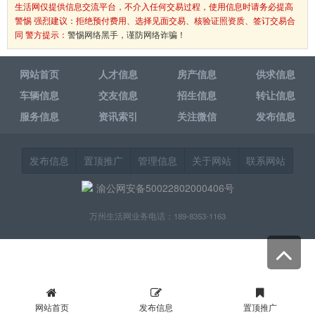
生活网仅提供信息交流平台，不介入任何交易过程，使用信息时请务必提高
警惕 强烈建议：拒绝预付费用、选择见面交易、核验证照资质、签订交易合
同 警方提示：
警惕网络黑手，谨防网络诈骗！
网站首页
人才信息
房产信息
供求信息
车辆信息
交友信息
招生信息
转让信息
服务信息
资讯索引
关注微信
发布信息
发布信息
置顶推广
管理信息
关于网站
联系网站
渝公网安备50022802000406号
万州生活网业务电话：189-8353-1163
网站首页
发布信息
置顶推广