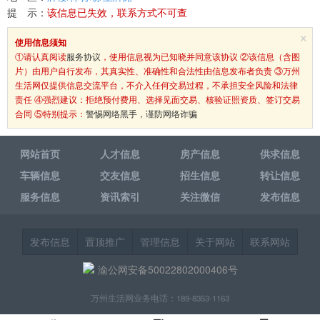
提 示：
该信息已失效，联系方式不可查
×
使用信息须知
①请认真阅读
服务协议
，使用信息视为已知晓并同意该协议 ②该信息（含图
片）由用户自行发布，其真实性、准确性和合法性由信息发布者负责 ③万州
生活网仅提供信息交流平台，不介入任何交易过程，不承担安全风险和法律
责任 ④强烈建议：拒绝预付费用、选择见面交易、核验证照资质、签订交易
合同 ⑤特别提示：
警惕网络黑手，谨防网络诈骗
网站首页
人才信息
房产信息
供求信息
车辆信息
交友信息
招生信息
转让信息
服务信息
资讯索引
关注微信
发布信息
发布信息
置顶推广
管理信息
关于网站
联系网站
渝公网安备50022802000406号
万州生活网业务电话：189-8353-1163