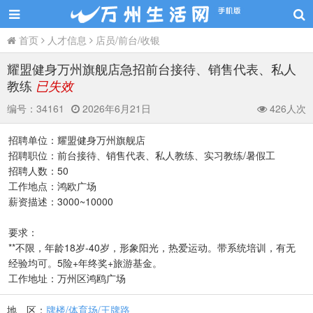
首页
人才信息
店员/前台/收银
耀盟健身万州旗舰店急招前台接待、销售代表、私人
教练
已失效
编号：
34161
2026年6月21日
426人次
招聘单位：耀盟健身万州旗舰店
招聘职位：前台接待、销售代表、私人教练、实习教练/暑假工
招聘人数：50
工作地点：鸿欧广场
薪资描述：3000~10000
要求：
**不限，年龄18岁-40岁，形象阳光，热爱运动。带系统培训，有无
经验均可。5险+年终奖+旅游基金。
工作地址：万州区鸿鸥广场
地 区：
牌楼/体育场/王牌路