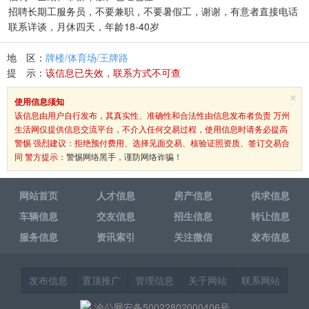
招聘长期工服务员，不要兼职，不要暑假工，谢谢，有意者直接电话
联系详谈，月休四天，年龄18-40岁
地 区：
牌楼/体育场/王牌路
提 示：
该信息已失效，联系方式不可查
×
使用信息须知
该信息由用户自行发布，其真实性、准确性和合法性由信息发布者负责 万州
生活网仅提供信息交流平台，不介入任何交易过程，使用信息时请务必提高
警惕 强烈建议：拒绝预付费用、选择见面交易、核验证照资质、签订交易合
同 警方提示：
警惕网络黑手，谨防网络诈骗！
网站首页
人才信息
房产信息
供求信息
车辆信息
交友信息
招生信息
转让信息
服务信息
资讯索引
关注微信
发布信息
发布信息
置顶推广
管理信息
关于网站
联系网站
渝公网安备50022802000406号