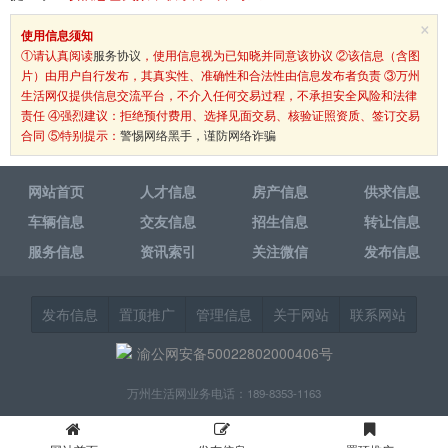
×
使用信息须知
①请认真阅读
服务协议
，使用信息视为已知晓并同意该协议 ②该信息（含图
片）由用户自行发布，其真实性、准确性和合法性由信息发布者负责 ③万州
生活网仅提供信息交流平台，不介入任何交易过程，不承担安全风险和法律
责任 ④强烈建议：拒绝预付费用、选择见面交易、核验证照资质、签订交易
合同 ⑤特别提示：
警惕网络黑手，谨防网络诈骗
网站首页
人才信息
房产信息
供求信息
车辆信息
交友信息
招生信息
转让信息
服务信息
资讯索引
关注微信
发布信息
发布信息
置顶推广
管理信息
关于网站
联系网站
渝公网安备50022802000406号
万州生活网业务电话：189-8353-1163