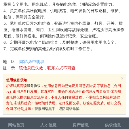
掌握安全用电、用水规范，具备触电急救、消防应急处置能力。
4、负责单位高压配电房、供电线路、电气设备的日常巡检、维护、
检修，保障其安全运行。
5、承担单位日常水电维修：登高进行室内外线路、灯具、开关、插
座、给排水管道、阀门、卫生间设施等故障处理。严格执行高压操作
规程，做好停送电、倒闸操作及运行记录、安全台账。
6、定期开展水电安全隐患排查，及时整改，确保用水用电安全。
7、完成单位安排的其他后勤保障及临时工作任务。
地 区：
周家坝/申明坝
提 示：
该信息已失效，联系方式不可查
×
使用信息须知
①请认真阅读
服务协议
，使用信息视为已知晓并同意该协议 ②该信息（含图
片）由用户自行发布，其真实性、准确性和合法性由信息发布者负责 ③万州
生活网仅提供信息交流平台，不介入任何交易过程，不承担安全风险和法律
责任 ④强烈建议：拒绝预付费用、选择见面交易、核验证照资质、签订交易
合同 ⑤特别提示：
警惕网络黑手，谨防网络诈骗
网站首页
人才信息
房产信息
供求信息