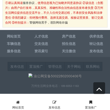
①请认真阅读
服务协议
，使用信息视为已知晓并同意该协议 ②该信息（含图
片）由用户自行发布，其真实性、准确性和合法性由信息发布者负责 ③万州
生活网仅提供信息交流平台，不介入任何交易过程，不承担安全风险和法律
责任 ④强烈建议：拒绝预付费用、选择见面交易、核验证照资质、签订交易
合同 ⑤特别提示：
警惕网络黑手，谨防网络诈骗
网站首页
人才信息
房产信息
供求信息
车辆信息
交友信息
招生信息
转让信息
服务信息
资讯索引
关注微信
发布信息
发布信息
置顶推广
管理信息
关于网站
联系网站
渝公网安备50022802000406号
万州生活网业务电话：189-8353-1163
网站首页
发布信息
置顶推广