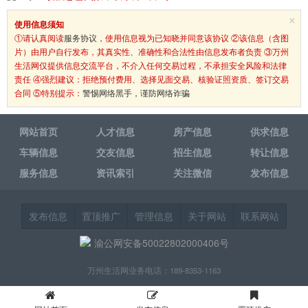
×
使用信息须知
①请认真阅读
服务协议
，使用信息视为已知晓并同意该协议 ②该信息（含图
片）由用户自行发布，其真实性、准确性和合法性由信息发布者负责 ③万州
生活网仅提供信息交流平台，不介入任何交易过程，不承担安全风险和法律
责任 ④强烈建议：拒绝预付费用、选择见面交易、核验证照资质、签订交易
合同 ⑤特别提示：
警惕网络黑手，谨防网络诈骗
网站首页
人才信息
房产信息
供求信息
车辆信息
交友信息
招生信息
转让信息
服务信息
资讯索引
关注微信
发布信息
发布信息
置顶推广
管理信息
关于网站
联系网站
渝公网安备50022802000406号
万州生活网业务电话：189-8353-1163