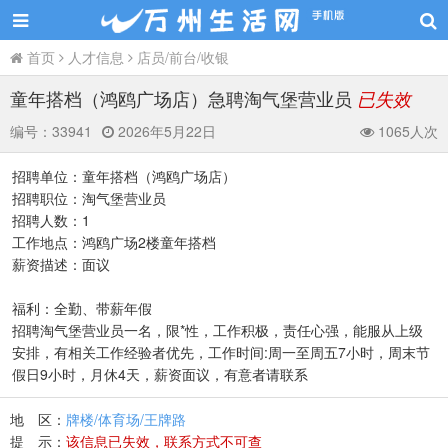
首页
人才信息
店员/前台/收银
童年搭档（鸿鸥广场店）急聘淘气堡营业员
已失效
编号：
33941
2026年5月22日
1065人次
招聘单位：童年搭档（鸿鸥广场店）
招聘职位：淘气堡营业员
招聘人数：1
工作地点：鸿鸥广场2楼童年搭档
薪资描述：面议
福利：全勤、带薪年假
招聘淘气堡营业员一名，限*性，工作积极，责任心强，能服从上级
安排，有相关工作经验者优先，工作时间:周一至周五7小时，周末节
假日9小时，月休4天，薪资面议，有意者请联系
地 区：
牌楼/体育场/王牌路
提 示：
该信息已失效，联系方式不可查