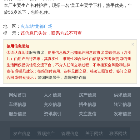
本厂主要生产各种护栏，现招一名*普工主要学下料，熟手优先，年
龄55岁以下，包吃包住。
地 区：
火车站/龙都广场
提 示：
该信息已失效，联系方式不可查
×
使用信息须知
①请认真阅读
服务协议
，使用信息视为已知晓并同意该协议 ②该信息（含图
片）由用户自行发布，其真实性、准确性和合法性由信息发布者负责 ③万州
生活网仅提供信息交流平台，不介入任何交易过程，不承担安全风险和法律
责任 ④强烈建议：拒绝预付费用、选择见面交易、核验证照资质、签订交易
合同 ⑤特别提示：
警惕网络黑手，谨防网络诈骗
网站首页
人才信息
房产信息
供求信息
车辆信息
交友信息
招生信息
转让信息
服务信息
资讯索引
关注微信
发布信息
发布信息
置顶推广
管理信息
关于网站
联系网站