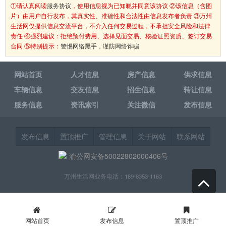
①请认真阅读
服务协议
，使用信息视为已知晓并同意该协议 ②该信息（含图
片）由用户自行发布，其真实性、准确性和合法性由信息发布者负责 ③万州
生活网仅提供信息交流平台，不介入任何交易过程，不承担安全风险和法律
责任 ④强烈建议：拒绝预付费用、选择见面交易、核验证照资质、签订交易
合同 ⑤特别提示：
警惕网络黑手，谨防网络诈骗
网站首页
人才信息
房产信息
供求信息
车辆信息
交友信息
招生信息
转让信息
服务信息
资讯索引
关注微信
发布信息
发布信息
置顶推广
管理信息
关于网站
联系网站
渝公网安备50022802000406号
万州生活网业务电话：189-8353-1163
网站首页
发布信息
置顶推广