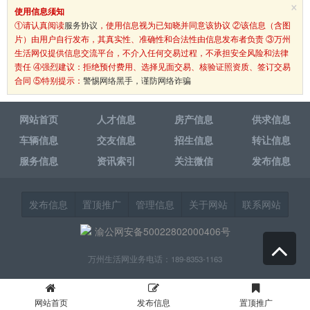
×
使用信息须知
①请认真阅读
服务协议
，使用信息视为已知晓并同意该协议 ②该信息（含图
片）由用户自行发布，其真实性、准确性和合法性由信息发布者负责 ③万州
生活网仅提供信息交流平台，不介入任何交易过程，不承担安全风险和法律
责任 ④强烈建议：拒绝预付费用、选择见面交易、核验证照资质、签订交易
合同 ⑤特别提示：
警惕网络黑手，谨防网络诈骗
网站首页
人才信息
房产信息
供求信息
车辆信息
交友信息
招生信息
转让信息
服务信息
资讯索引
关注微信
发布信息
发布信息
置顶推广
管理信息
关于网站
联系网站
渝公网安备50022802000406号
万州生活网业务电话：189-8353-1163
网站首页
发布信息
置顶推广