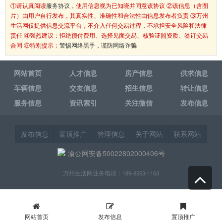
①请认真阅读
服务协议
，使用信息视为已知晓并同意该协议 ②该信息（含图
片）由用户自行发布，其真实性、准确性和合法性由信息发布者负责 ③万州
生活网仅提供信息交流平台，不介入任何交易过程，不承担安全风险和法律
责任 ④强烈建议：拒绝预付费用、选择见面交易、核验证照资质、签订交易
合同 ⑤特别提示：
警惕网络黑手，谨防网络诈骗
网站首页
人才信息
房产信息
供求信息
车辆信息
交友信息
招生信息
转让信息
服务信息
资讯索引
关注微信
发布信息
发布信息
置顶推广
管理信息
关于网站
联系网站
渝公网安备50022802000406号
万州生活网业务电话：189-8353-1163
网站首页
发布信息
置顶推广