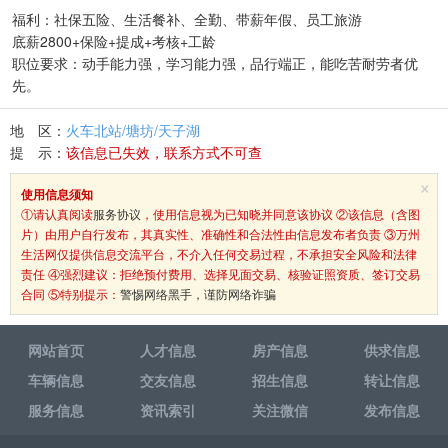
福利：社保五险、生活餐补、全勤、带薪年假、员工旅游
底薪2800+保险+提成+考核+工龄
职位要求：动手能力强，学习能力强，品行端正，能吃苦耐劳者优
先。
地 区：
火车北站/塘坊/天子湖
提 示：
该信息已失效，联系方式不可查
×
使用信息须知
①请认真阅读
服务协议
，使用信息视为已知晓并同意该协议 ②该信息（含图
片）由用户自行发布，其真实性、准确性和合法性由信息发布者负责 ③万州
生活网仅提供信息交流平台，不介入任何交易过程，不承担安全风险和法律
责任 ④强烈建议：拒绝预付费用、选择见面交易、核验证照资质、签订交易
合同 ⑤特别提示：
警惕网络黑手，谨防网络诈骗
网站首页
人才信息
房产信息
供求信息
车辆信息
交友信息
招生信息
转让信息
服务信息
资讯索引
关注微信
发布信息