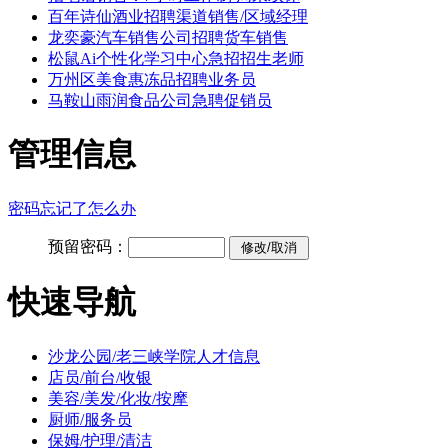
百年诗仙酒业招聘渠道销售/区域经理
龙奕豪汽车销售公司招聘货车销售
松鼠Ai个性化学习中心急招招生老师
万州区美食惠冻品招聘业务员
马鞍山雨润食品公司急聘促销员
管理信息
密码忘记了怎么办
预留密码：
快速导航
沙龙公园/老三峡学院人才信息
店员/前台/收银
美容/美发/化妆/按摩
厨师/服务员
保姆/护理/清洁