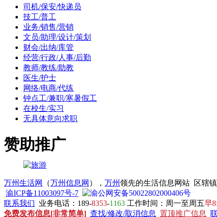
司机/保安/快递员
技工/普工
业务/销售/营销
文员/助理/设计/策划
财会/出纳/库管
经营/行政/人事/后勤
教师/教练/助教
医生/护士
网络/电商/代练
钟点工/兼职/寒暑假工
在校生/实习
无具体意向求职
赞助推广
万州生活网
（
万州信息网
），
万州
领先的生活信息网站 区辖
渝ICP备11003097号-7
渝公网安备50022802000406号
联系我们
业务电话：189-
8353
-
1163
工作时间：周一至周五
早8
免费发布信息[非常简单]
查找/修改/取消信息
置顶推广信息