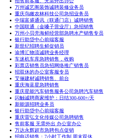
招售前客服、无需外出办公
万州诚艺阁装饰诚聘装修业务员
重庆鸟瞰农林科技公司急招业务员
中瑞富盛通讯（联通门店）诚聘销售
中国联通（金嗓子营业厅）急招销售
万州小贝壳海鲜经营部急聘水产销售专员
银行助贷中心前端客服
新世纪招聘生鲜促销员
渝博汇物流诚聘业务经理
车迷机车库急聘销售，收购
彩票店销售员急招网络推广销售员
招双休的办公室客服专员
艾俪建材诚聘销售、前台
重庆海蓝星急聘销售
重庆星能汽车销售服务公司急聘汽车销售
闪触诚聘商家维护：日结300-600+/天
新能源招聘业务员
银行助贷中心前端客服
重庆雷弘文化传媒公司急聘销售
售前客服 无需外出 办公室办公
万达永辉超市急聘包点促销
招电话销售：7小时工作制 周末双休