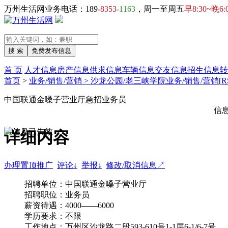
万州生活网业务电话：189-
8353
-
1163
，周一至周五
早8:30~晚6:
首 页
人才信息
房产信息
供求信息
车辆信息
交友信息
招生信息
转
首页
>
业务/销售/营销 > 沙龙公园/老三峡学院业务/销售/营销
[
R
中国联通金嗓子营业厅急招业务员
信
详细内容
办理置顶推广
评论↓
举报↓
修改/取消信息↗
招聘单位：中国联通金嗓子营业厅
招聘职位：业务员
薪资待遇：4000——6000
学历要求：不限
工作地点：万州区沙龙路二段593-610号1-1层6-1/6-7号