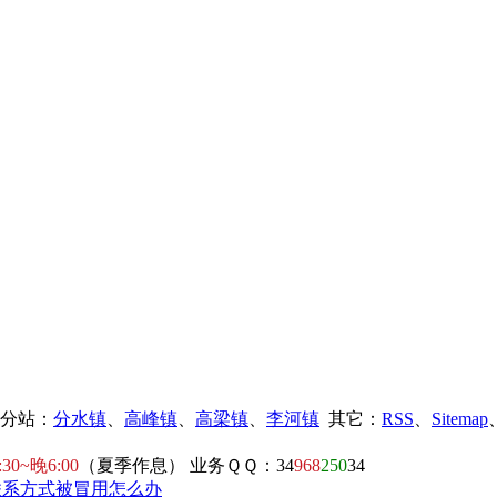
镇分站：
分水镇
、
高峰镇
、
高梁镇
、
李河镇
其它：
RSS
、
Sitemap
:30~晚6:00
（夏季作息） 业务ＱＱ：34
968
250
34
联系方式被冒用怎么办