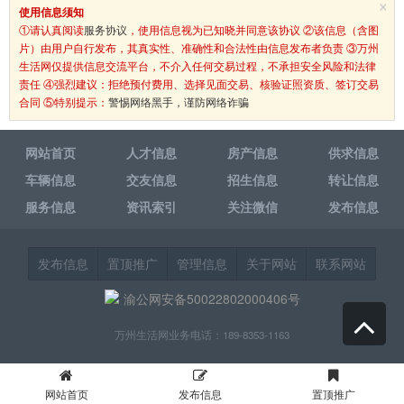
×
使用信息须知
①请认真阅读
服务协议
，使用信息视为已知晓并同意该协议 ②该信息（含图
片）由用户自行发布，其真实性、准确性和合法性由信息发布者负责 ③万州
生活网仅提供信息交流平台，不介入任何交易过程，不承担安全风险和法律
责任 ④强烈建议：拒绝预付费用、选择见面交易、核验证照资质、签订交易
合同 ⑤特别提示：
警惕网络黑手，谨防网络诈骗
网站首页
人才信息
房产信息
供求信息
车辆信息
交友信息
招生信息
转让信息
服务信息
资讯索引
关注微信
发布信息
发布信息
置顶推广
管理信息
关于网站
联系网站
渝公网安备50022802000406号
万州生活网业务电话：189-8353-1163
网站首页
发布信息
置顶推广