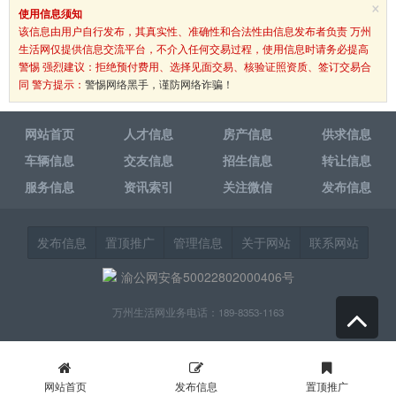
×
使用信息须知
该信息由用户自行发布，其真实性、准确性和合法性由信息发布者负责 万州
生活网仅提供信息交流平台，不介入任何交易过程，使用信息时请务必提高
警惕 强烈建议：拒绝预付费用、选择见面交易、核验证照资质、签订交易合
同 警方提示：
警惕网络黑手，谨防网络诈骗！
网站首页
人才信息
房产信息
供求信息
车辆信息
交友信息
招生信息
转让信息
服务信息
资讯索引
关注微信
发布信息
发布信息
置顶推广
管理信息
关于网站
联系网站
渝公网安备50022802000406号
万州生活网业务电话：189-8353-1163
网站首页
发布信息
置顶推广