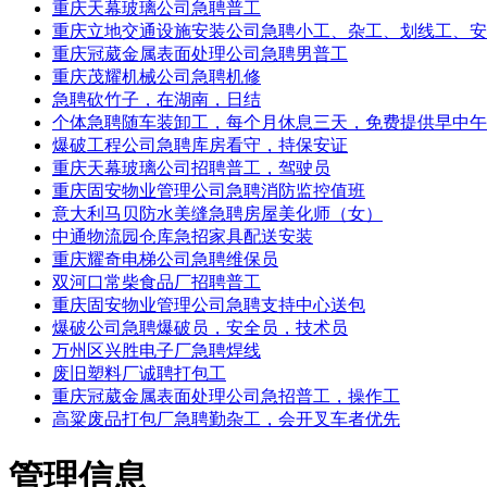
重庆天幕玻璃公司急聘普工
重庆立地交通设施安装公司急聘小工、杂工、划线工、安
重庆冠葳金属表面处理公司急聘男普工
重庆茂耀机械公司急聘机修
急聘砍竹子，在湖南，日结
个体急聘随车装卸工，每个月休息三天，免费提供早中午
爆破工程公司急聘库房看守，持保安证
重庆天幕玻璃公司招聘普工，驾驶员
重庆固安物业管理公司急聘消防监控值班
意大利马贝防水美缝急聘房屋美化师（女）
中通物流园仓库急招家具配送安装
重庆耀奇电梯公司急聘维保员
双河口常柴食品厂招聘普工
重庆固安物业管理公司急聘支持中心送包
爆破公司急聘爆破员，安全员，技术员
万州区兴胜电子厂急聘焊线
废旧塑料厂诚聘打包工
重庆冠葳金属表面处理公司急招普工，操作工
高粱废品打包厂急聘勤杂工，会开叉车者优先
管理信息