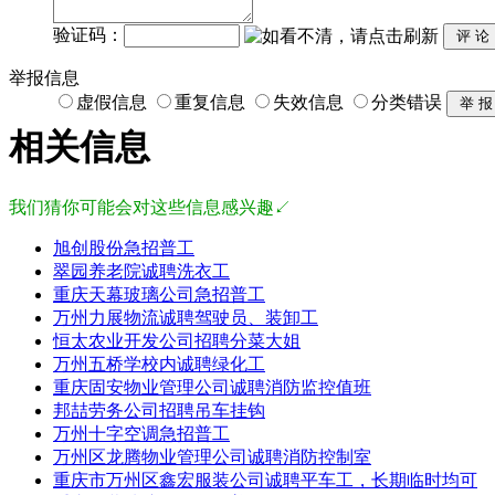
验证码：
举报信息
虚假信息
重复信息
失效信息
分类错误
相关信息
我们猜你可能会对这些信息感兴趣↙
旭创股份急招普工
翠园养老院诚聘洗衣工
重庆天幕玻璃公司急招普工
万州力展物流诚聘驾驶员、装卸工
恒太农业开发公司招聘分菜大姐
万州五桥学校内诚聘绿化工
重庆固安物业管理公司诚聘消防监控值班
邦喆劳务公司招聘吊车挂钩
万州十字空调急招普工
万州区龙腾物业管理公司诚聘消防控制室
重庆市万州区鑫宏服装公司诚聘平车工，长期临时均可