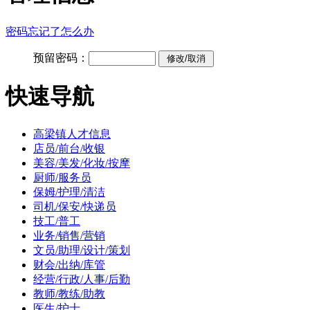
密码忘记了怎么办
预留密码：
快速导航
高梁镇人才信息
店员/前台/收银
美容/美发/化妆/按摩
厨师/服务员
保姆/护理/清洁
司机/保安/快递员
技工/普工
业务/销售/营销
文员/助理/设计/策划
财会/出纳/库管
经营/行政/人事/后勤
教师/教练/助教
医生/护士