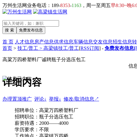
万州生活网业务电话：189-
8353
-
1163
，周一至周五
早8:30~晚6:
首 页
人才信息
房产信息
供求信息
车辆信息
交友信息
招生信息
转
首页
>
技工/普工 > 高梁镇技工/普工
[
RSS订阅
] -
免费发布信息[
高粱万四桥塑料厂诚聘瓶子分选压包工
信
详细内容
办理置顶推广
评论↓
举报↓
修改/取消信息↗
招聘单位：高粱万四桥塑料厂
招聘职位：瓶子分选压包工
薪资待遇：2000——4000
学历要求：不限
工作地点：高粱镇万四桥