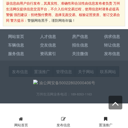
该信息由用户自行发布，其真实性、准确性和合法性由信息发布者负责 万州
生活网仅提供信息交流平台，不介入任何交易过程，使用信息时请务必提高
警惕 强烈建议：拒绝预付费用、选择见面交易、核验证照资质、签订交易合
同 警方提示：
警惕网络黑手，谨防网络诈骗！
网站首页
人才信息
房产信息
供求信息
车辆信息
交友信息
招生信息
转让信息
服务信息
资讯索引
关注微信
发布信息
发布信息
置顶推广
管理信息
关于网站
联系网站
渝公网安备50022802000406号
万州生活网业务电话：189-8353-1163
网站首页
发布信息
置顶推广