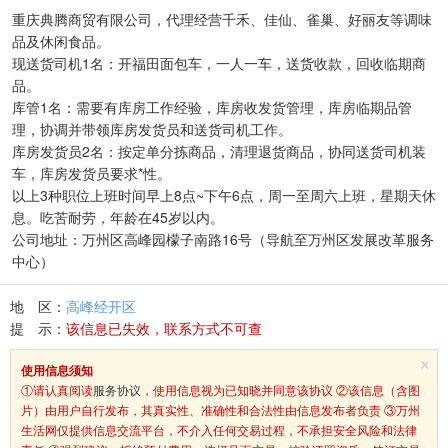
重庆典腾商贸有限公司，代理经营千禾、佳仙、雀巢、好丽友等调味
品及休闲食品。
现送货司机1名：开福田面包车，一人一车，送货收款，回收临期商
品。
库管1名：需要有库房工作经验，库房收发货管理，库房临期品管
理，协调并带领库房发货员和送货司机工作。
库房发货员2名：按定单分拣商品，清理退货商品，协同送货司机装
车，库房发货员要求*性。
以上3种职位上班时间早上8点~下午6点，周一至周六上班，星期天休
息。吃苦耐劳，年龄在45岁以内。
公司地址：万州区高峰园檬子南路16号（导航至万州区发展改革服务
中心）
地 区：
高峰经开区
提 示：
该信息已失效，联系方式不可查
×
使用信息须知
①请认真阅读
服务协议
，使用信息视为已知晓并同意该协议 ②该信息（含图
片）由用户自行发布，其真实性、准确性和合法性由信息发布者负责 ③万州
生活网仅提供信息交流平台，不介入任何交易过程，不承担安全风险和法律