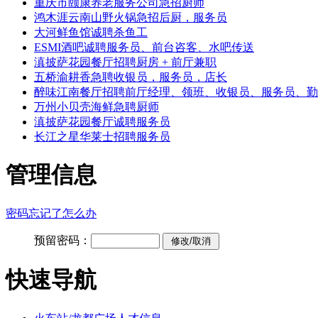
重庆市颐康养老服务公司急招厨师
鸿木涯云南山野火锅急招后厨，服务员
大河鲜鱼馆诚聘杀鱼工
ESMI酒吧诚聘服务员、前台咨客、水吧传送
滇披萨花园餐厅招聘厨房 + 前厅兼职
五桥渝耕香急聘收银员，服务员，店长
醉味江南餐厅招聘前厅经理、领班、收银员、服务员、勤
万州小贝壳海鲜急聘厨师
滇披萨花园餐厅诚聘服务员
长江之星华莱士招聘服务员
管理信息
密码忘记了怎么办
预留密码：
快速导航