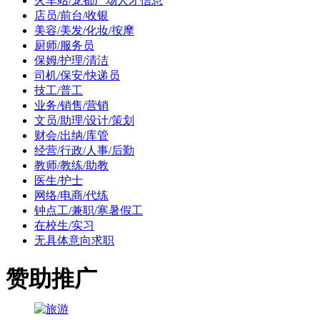
火车站/龙都广场人才信息
店员/前台/收银
美容/美发/化妆/按摩
厨师/服务员
保姆/护理/清洁
司机/保安/快递员
技工/普工
业务/销售/营销
文员/助理/设计/策划
财会/出纳/库管
经营/行政/人事/后勤
教师/教练/助教
医生/护士
网络/电商/代练
钟点工/兼职/寒暑假工
在校生/实习
无具体意向求职
赞助推广