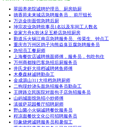
翠园养老院诚聘护理员、厨房助厨
德香苑未来城店急聘服务员 、前厅组长
万达金街面馆急聘后厨
坤宗农业急聘炊事员1名以及车间工人数名
皇家方舟K歌沐足五桥店急招厨房
勤道乐火锅江南店急聘服务员、传菜生、钟点工
重庆市万州区鸽子沟熊焱臭豆腐急聘服务员
急招员工餐厨师
上海餐饮店诚聘挑面师傅，服务员，包吃包住
万州商都辣巴客急招后厨服务员
井氏龙虾大排档诚聘烤鱼师傅
木桑森林诚聘勤杂工
金成源山311大排档急聘厨师
二狗现炒浇头面急招服务员勤杂工
王牌路立民医院对面包子店急招服务员
山屿城面馆急招小炒师傅
滇披萨花园餐厅招聘厨师
野山菌小火锅诚聘餐饮服务员
程凉面餐饮文化公司招聘服务员
印象烧烤诚聘服务员和暑假工