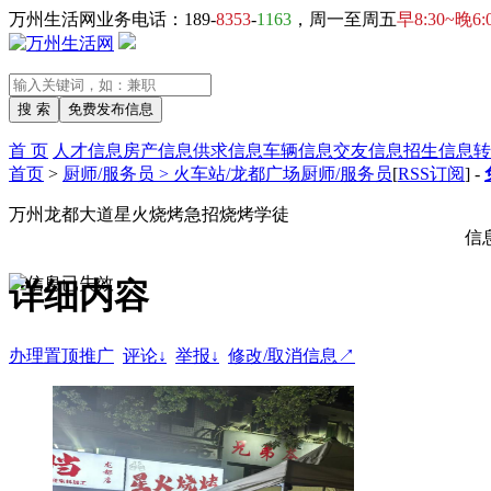
万州生活网业务电话：189-
8353
-
1163
，周一至周五
早8:30~晚6:
首 页
人才信息
房产信息
供求信息
车辆信息
交友信息
招生信息
转
首页
>
厨师/服务员 > 火车站/龙都广场厨师/服务员
[
RSS订阅
] -
万州龙都大道星火烧烤急招烧烤学徒
信
详细内容
办理置顶推广
评论↓
举报↓
修改/取消信息↗