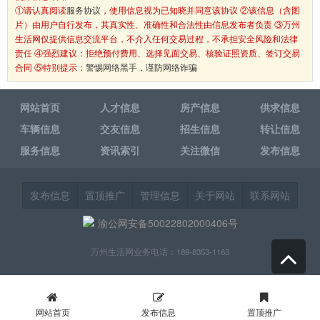
①请认真阅读
服务协议
，使用信息视为已知晓并同意该协议 ②该信息（含图
片）由用户自行发布，其真实性、准确性和合法性由信息发布者负责 ③万州
生活网仅提供信息交流平台，不介入任何交易过程，不承担安全风险和法律
责任 ④强烈建议：拒绝预付费用、选择见面交易、核验证照资质、签订交易
合同 ⑤特别提示：
警惕网络黑手，谨防网络诈骗
网站首页
人才信息
房产信息
供求信息
车辆信息
交友信息
招生信息
转让信息
服务信息
资讯索引
关注微信
发布信息
发布信息
置顶推广
管理信息
关于网站
联系网站
渝公网安备50022802000406号
万州生活网业务电话：189-8353-1163
网站首页
发布信息
置顶推广