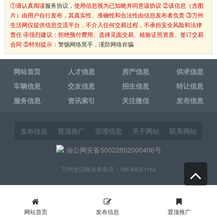
①请认真阅读
服务协议
，使用信息视为已知晓并同意该协议 ②该信息（含图
片）由用户自行发布，其真实性、准确性和合法性由信息发布者负责 ③万州
生活网仅提供信息交流平台，不介入任何交易过程，不承担安全风险和法律
责任 ④强烈建议：拒绝预付费用、选择见面交易、核验证照资质、签订交易
合同 ⑤特别提示：
警惕网络黑手，谨防网络诈骗
网站首页
人才信息
房产信息
供求信息
车辆信息
交友信息
招生信息
转让信息
服务信息
资讯索引
关注微信
发布信息
发布信息
置顶推广
管理信息
关于网站
联系网站
渝公网安备50022802000406号
万州生活网业务电话：189-8353-1163
网站首页
发布信息
置顶推广