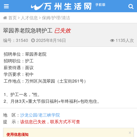
首页
人才信息
保姆/护理/清洁
翠园养老院急聘护工
已失效
编号：
31540
2025年8月16日
1135人次
招聘单位：翠园养老院
招聘职位：护工
薪资待遇：面议
学历要求：初中
工作地点：万州区兴茂翠园（土宝街261号）
1、护工一名，*性。
2、月休3天+重大节假日福利+年终福利+包吃包住。
地 区：
沙龙公园/老三峡学院
提 示：
该信息已失效，联系方式不可查
×
使用信息须知