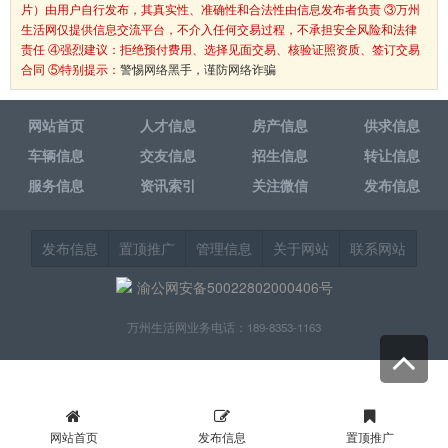
片）由用户自行发布，其真实性、准确性和合法性由信息发布者负责 ③万州
生活网仅提供信息交流平台，不介入任何交易过程，不承担安全风险和法律
责任 ④强烈建议：拒绝预付费用、选择见面交易、核验证照资质、签订交易
合同 ⑤特别提示：
警惕网络黑手，谨防网络诈骗
网站首页
人才信息
房产信息
供求信息
车辆信息
交友信息
招生信息
转让信息
服务信息
资讯索引
关注微信
发布信息
发布信息
置顶推广
管理信息
关于网站
联系网站
渝公网安备50022802000406号
万州生活网业务电话：189-8353-1163
网站首页
发布信息
置顶推广