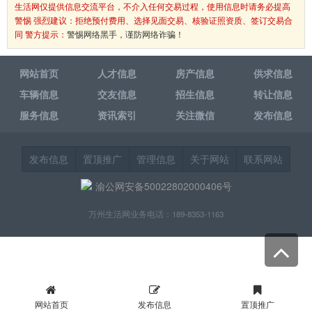
生活网仅提供信息交流平台，不介入任何交易过程，使用信息时请务必提高
警惕 强烈建议：拒绝预付费用、选择见面交易、核验证照资质、签订交易合
同 警方提示：
警惕网络黑手，谨防网络诈骗！
网站首页
人才信息
房产信息
供求信息
车辆信息
交友信息
招生信息
转让信息
服务信息
资讯索引
关注微信
发布信息
发布信息
置顶推广
管理信息
关于网站
联系网站
渝公网安备50022802000406号
万州生活网业务电话：189-8353-1163
网站首页
发布信息
置顶推广