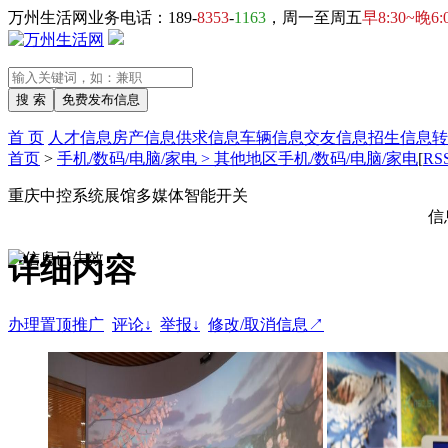
万州生活网业务电话：189-
8353
-
1163
，周一至周五
早8:30~晚6:
首 页
人才信息
房产信息
供求信息
车辆信息
交友信息
招生信息
转
首页
>
手机/数码/电脑/家电 > 其他地区手机/数码/电脑/家电
[
RS
重庆中控系统展馆多媒体智能开关
信
详细内容
办理置顶推广
评论↓
举报↓
修改/取消信息↗