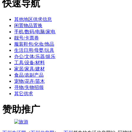
快速导航
其他地区供求信息
闲置物品置换
手机/数码/电脑/家电
靓号/卡票券
服装鞋包/化妆/饰品
生活日用/母婴/玩具
办公/文体/乐器/娱乐
工具/设备/材料
家居/家具/建材
食品/农副产品
宠物/花卉/苗木
寻物/失物招领
其它供求
赞助推广