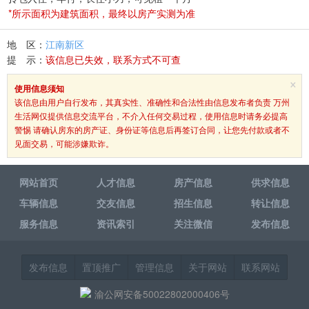
*所示面积为建筑面积，最终以房产实测为准
地 区：
江南新区
提 示：
该信息已失效，联系方式不可查
×
使用信息须知
该信息由用户自行发布，其真实性、准确性和合法性由信息发布者负责 万州
生活网仅提供信息交流平台，不介入任何交易过程，使用信息时请务必提高
警惕 请确认房东的房产证、身份证等信息后再签订合同，让您先付款或者不
见面交易，可能涉嫌欺诈。
网站首页
人才信息
房产信息
供求信息
车辆信息
交友信息
招生信息
转让信息
服务信息
资讯索引
关注微信
发布信息
发布信息
置顶推广
管理信息
关于网站
联系网站
渝公网安备50022802000406号