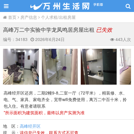
首页
房产信息
个人求租/出租房屋
高峰万二中实验中学龙凤鸣居房屋出租
已失效
编号：
34183
2026年6月24日
443人次
高峰经开区还房，二期2幢9-8,二室一厅（72平米），精装修、水、
电、气、家具、家电齐全，宽带wifi免费使用，离万二中百十米，拎
包入住。有意者请联系
*所示面积为建筑面积，最终以房产实测为准
地 区：
高峰经开区
提 示：
该信息已失效，联系方式不可查