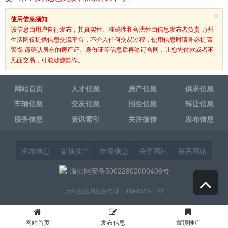
×
使用信息须知
该信息由用户自行发布，其真实性、准确性和合法性由信息发布者负责 万州
生活网仅提供信息交流平台，不介入任何交易过程，使用信息时请务必提高
警惕 请确认房东的房产证、身份证等信息后再签订合同，让您先付款或者不
见面交易，可能涉嫌欺诈。
网站首页
人才信息
房产信息
供求信息
车辆信息
交友信息
招生信息
转让信息
服务信息
资讯索引
关注微信
发布信息
发布信息
置顶推广
管理信息
关于网站
联系网站
渝公网安备50022802000406号
万州生活网业务电话：189-8353-1163
网站首页
发布信息
置顶推广