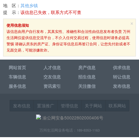
地 区：
其他乡镇
提 示：
该信息已失效，联系方式不可查
×
使用信息须知
该信息由用户自行发布，其真实性、准确性和合法性由信息发布者负责 万州
生活网仅提供信息交流平台，不介入任何交易过程，使用信息时请务必提高
警惕 请确认房东的房产证、身份证等信息后再签订合同，让您先付款或者不
见面交易，可能涉嫌欺诈。
网站首页
人才信息
房产信息
供求信息
车辆信息
交友信息
招生信息
转让信息
服务信息
资讯索引
关注微信
发布信息
发布信息
置顶推广
管理信息
关于网站
联系网站
渝公网安备50022802000406号
万州生活网业务电话：189-8353-1163