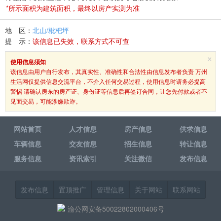
*所示面积为建筑面积，最终以房产实测为准
地 区：
北山/枇杷坪
提 示：
该信息已失效，联系方式不可查
×
使用信息须知
该信息由用户自行发布，其真实性、准确性和合法性由信息发布者负责 万州
生活网仅提供信息交流平台，不介入任何交易过程，使用信息时请务必提高
警惕 请确认房东的房产证、身份证等信息后再签订合同，让您先付款或者不
见面交易，可能涉嫌欺诈。
网站首页
人才信息
房产信息
供求信息
车辆信息
交友信息
招生信息
转让信息
服务信息
资讯索引
关注微信
发布信息
发布信息
置顶推广
管理信息
关于网站
联系网站
渝公网安备50022802000406号