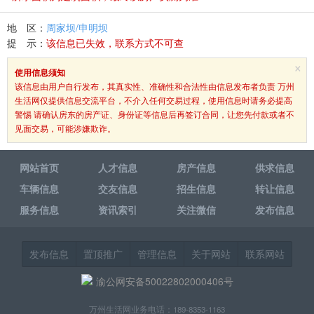
地 区：
周家坝/申明坝
提 示：
该信息已失效，联系方式不可查
×
使用信息须知
该信息由用户自行发布，其真实性、准确性和合法性由信息发布者负责 万州
生活网仅提供信息交流平台，不介入任何交易过程，使用信息时请务必提高
警惕 请确认房东的房产证、身份证等信息后再签订合同，让您先付款或者不
见面交易，可能涉嫌欺诈。
网站首页
人才信息
房产信息
供求信息
车辆信息
交友信息
招生信息
转让信息
服务信息
资讯索引
关注微信
发布信息
发布信息
置顶推广
管理信息
关于网站
联系网站
渝公网安备50022802000406号
万州生活网业务电话：189-8353-1163