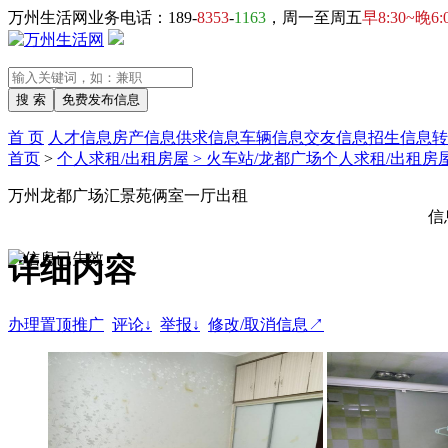
万州生活网业务电话：189-
8353
-
1163
，周一至周五
早8:30~晚6:
首 页
人才信息
房产信息
供求信息
车辆信息
交友信息
招生信息
转
首页
>
个人求租/出租房屋 > 火车站/龙都广场个人求租/出租房
万州龙都广场汇景苑俩室一厅出租
信
详细内容
办理置顶推广
评论↓
举报↓
修改/取消信息↗