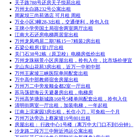
天子路788号还房天子悦苑出租
万州太白路232号公寓出租
周家坝三尚苑酒店 可月租 周租
万全小区3幢28-3出租，交通便利，拎包入住
王牌小学旁国土局宿舍两室两厅出租
江南大石还房电梯两居室出租
万州龙凤鸣居二期7栋15一7精装2房出租
石梁公租房1室1厅出租
关门石38号2栋（原卫校）电梯房低价出租
万州龙珠丽景小区房屋出租，拎包入住，比市场价便宜
北山东山花苑3房出租，近万一中初中部
万州王家坡三峡医院单间配套出租
万中高中部教师宿舍房屋出租
万州万二中旁发顺金都2室一厅出租
苏马荡碧海云天避暑房出租，电梯房
万州高笋塘新城路168号5楼单间配套出租，拎包入住
清明街两室一厅出租，加装电梯，一年起租
江南上滨家园3房出租，长住小刀，可免租一个月
万州万达旁边上蔡家坡19号801出租
房屋出租： 行政中心1号楼（离万中大门口不到5分钟）
沙龙路二段万三中附近鸿运公寓出租