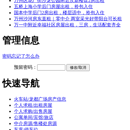
万州区花厂街沙龙公园附近次新楼盘2房出租
五桥上海小学后门房屋出租，拎包入住
国本中学后门2房出租，楼层适中，拎包入住
万州沙河房东直租｜零中介 两室采光好带阳台可长租
万一中附近幸福社区房屋出租，三房，生活配套齐全
管理信息
密码忘记了怎么办
预留密码：
快速导航
火车站/龙都广场房产信息
个人求租/出租房屋
个人求购/出售房屋
公寓单间/宾馆/旅店
中介房源/售楼处房源
车库/停车位