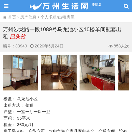
首页
房产信息
个人求租/出租房屋
万州沙龙路一段1089号乌龙池小区10楼单间配套出
租
已失效
编号：
33949
2026年5月24日
853人次
楼盘： 乌龙池小区
出租方式： 整租
户型： 一室一厅一厨一卫
面积： 35平米
租金： 360元/月
房子采光好，户型方正，水电气独立家县家电齐全，交通方便，没有