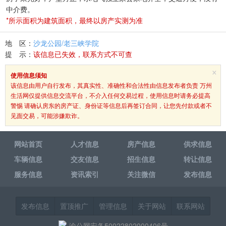
中介费。
*所示面积为建筑面积，最终以房产实测为准
地 区：
沙龙公园/老三峡学院
提 示：
该信息已失效，联系方式不可查
×
使用信息须知
该信息由用户自行发布，其真实性、准确性和合法性由信息发布者负责 万州
生活网仅提供信息交流平台，不介入任何交易过程，使用信息时请务必提高
警惕 请确认房东的房产证、身份证等信息后再签订合同，让您先付款或者不
见面交易，可能涉嫌欺诈。
网站首页
人才信息
房产信息
供求信息
车辆信息
交友信息
招生信息
转让信息
服务信息
资讯索引
关注微信
发布信息
发布信息
置顶推广
管理信息
关于网站
联系网站
渝公网安备50022802000406号